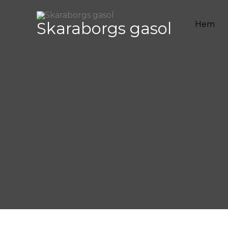
Hoppa
till
Skaraborgs gasol
Hem
innehåll