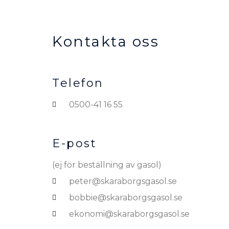
Kontakta oss
Telefon
0500-41 16 55
E-post
(ej för beställning av gasol)
peter@skaraborgsgasol.se
bobbie@skaraborgsgasol.se
ekonomi@skaraborgsgasol.se