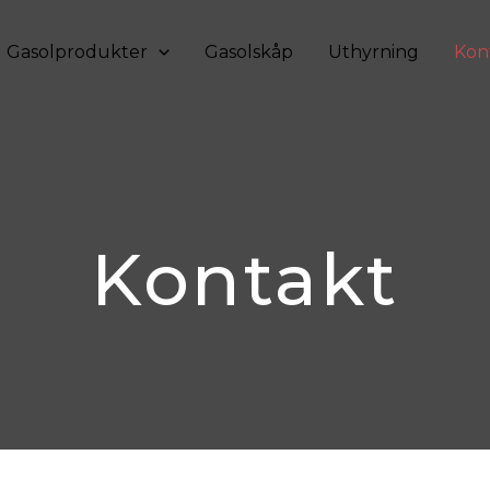
Gasolprodukter
Gasolskåp
Uthyrning
Kon
Kontakt