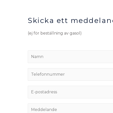
Skicka ett meddela
(ej för beställning av gasol)
N
a
m
T
n
e
*
l
E
e
m
f
a
o
M
i
n
e