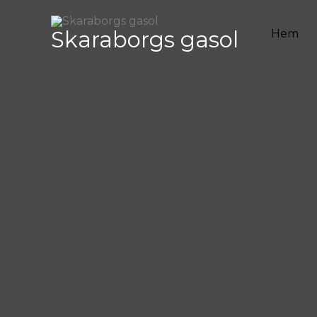
Hoppa
till
Skaraborgs gasol
Hem
innehåll