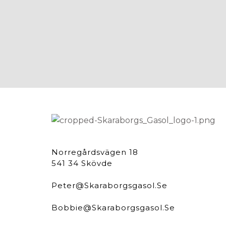
Norregårdsvägen 18
541 34 Skövde
Peter@skaraborgsgasol.se
Bobbie@skaraborgsgasol.se